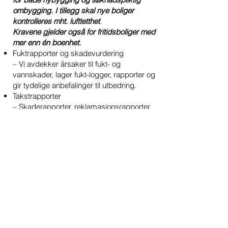
ombygging. I tillegg skal nye boliger
kontrolleres mht. lufttetthet
.
Kravene gjelder også for fritidsboliger med
mer enn én boenhet.
Fuktrapporter og skadevurdering
– Vi avdekker årsaker til fukt- og
vannskader, lager fukt-logger, rapporter og
gir tydelige anbefalinger til utbedring.
Takstrapporter
– Skaderapporter, reklamasjonsrapporter,
og verditakst – tilpasset ditt behov.
Reklamasjonssaker
– Uavhengig vurdering og dokumentasjon
ved tvister eller feil utført arbeid.
Alle rapporter leveres med tydelig og
forståelig dokumentasjon, egnet som
grunnlag for forsikring, reklamasjon eller
videre tiltak.
Med lang erfaring, solid fagkompetanse
og moderne måleutstyr sørger vi for at du