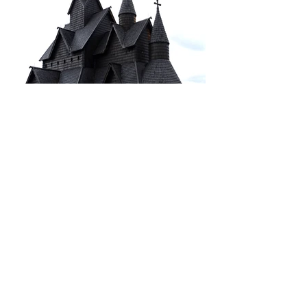
Tilbake
Tjæret Heddal Stavkirke